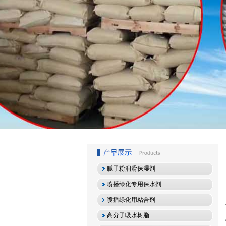
1
2
3
腻子粉润滑保湿剂
喷播绿化专用保水剂
喷播绿化用粘合剂
高分子吸水树脂