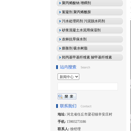
聚丙烯酸钠 增稠剂
絮凝剂 聚丙烯酰胺
污水处理药剂 污泥脱水药剂
砂浆混凝土水泥用保湿剂
农林抗旱保水剂
膨胀剂 吸水树脂
羟丙基甲基纤维素 羧甲基纤维素
地址:
河北省任丘市梁召镇辛安庄村
手机:
15903273186
联系人:
徐经理