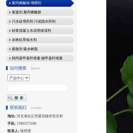
聚丙烯酸钠 增稠剂
絮凝剂 聚丙烯酰胺
污水处理药剂 污泥脱水药剂
砂浆混凝土水泥用保湿剂
农林抗旱保水剂
膨胀剂 吸水树脂
羟丙基甲基纤维素 羧甲基纤维素
地址:
河北省任丘市梁召镇辛安庄村
手机:
15903273186
联系人:
徐经理